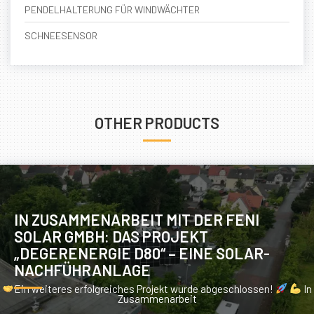
PENDELHALTERUNG FÜR WINDWÄCHTER
SCHNEESENSOR
OTHER PRODUCTS
IN ZUSAMMENARBEIT MIT DER FENI
SOLAR GMBH: DAS PROJEKT
„DEGERENERGIE D80“ – EINE SOLAR-
NACHFÜHRANLAGE
Ein weiteres erfolgreiches Projekt wurde abgeschlossen!
In
Zusammenarbeit