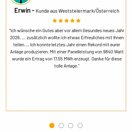
Volbardem İnşaat 
eiermark/Österreich
llem Gesundes neues Jahr
“Für unser Solarkraftwerk, das 
as Erfreuliches mit Ihnen
installiert wurde, bevorzugten 
 einen Rekord mit eurer
von DEGER, da sie – laut ausgie
elleistung von 9840 Watt
Installationsphase – mehr Vo
rzeugt. Danke für diese
Konkurrenz boten. Wir waren 
.”
Materialien, der Installati
Kundendienst zufrieden und kö
für allen Investoren im Solare
empfehlen