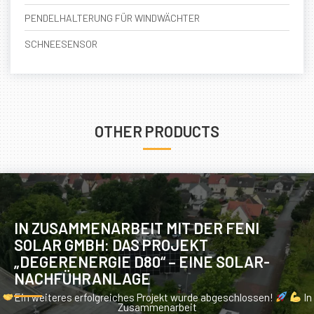
PENDELHALTERUNG FÜR WINDWÄCHTER
SCHNEESENSOR
OTHER PRODUCTS
IN ZUSAMMENARBEIT MIT DER FENI
SOLAR GMBH: DAS PROJEKT
„DEGERENERGIE D80“ – EINE SOLAR-
NACHFÜHRANLAGE
Ein weiteres erfolgreiches Projekt wurde abgeschlossen!
In
Zusammenarbeit