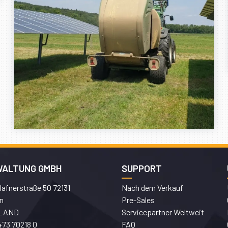
WALTUNG GMBH
SUPPORT
afnerstraße 50 72131
Nach dem Verkauf
n
Pre-Sales
LAND
Servicepartner Weltweit
473 70218 0
FAQ