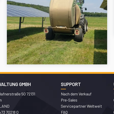
WALTUNG GMBH
SUPPORT
afnerstraße 50 72131
Nach dem Verkauf
n
Pre-Sales
LAND
Servicepartner Weltweit
473 70218 0
FAQ