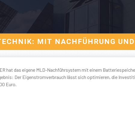
& TECHNIK: MIT NACHFÜHRUNG UND
GER hat das eigene MLD-Nachführsystem mit einem Batteriespeiche
nis: Der Eigenstromverbrauch lässt sich optimieren, die Investit
000 Euro.