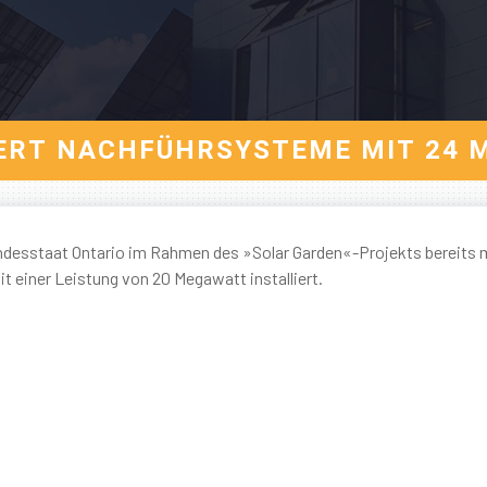
EFERT NACHFÜHRSYSTEME MIT 24
desstaat Ontario im Rahmen des »Solar Garden«-Projekts bereits m
einer Leistung von 20 Megawatt installiert.