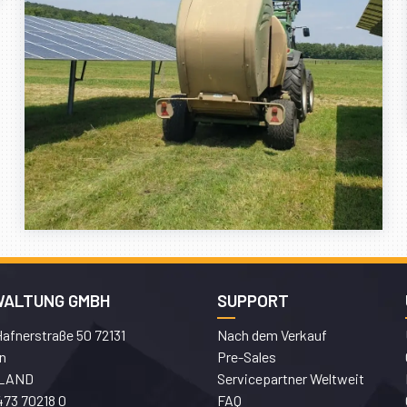
WALTUNG GMBH
SUPPORT
afnerstraße 50 72131
Nach dem Verkauf
n
Pre-Sales
LAND
Servicepartner Weltweit
473 70218 0
FAQ