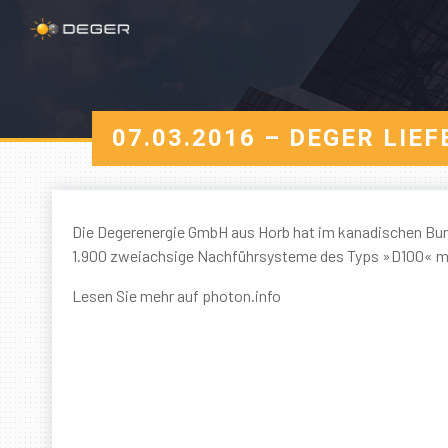
07.03.2016 – DEGER LI
Die Degerenergie GmbH aus Horb hat im kanadischen Bun
1.900 zweiachsige Nachführsysteme des Typs »D100« mit 
Lesen Sie mehr auf photon.info