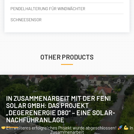
PENDELHALTERUNG FÜR WINDWÄCHTER
SCHNEESENSOR
OTHER PRODUCTS
IN ZUSAMMENARBEIT MIT DER FENI
SOLAR GMBH: DAS PROJEKT
„DEGERENERGIE D80“ – EINE SOLAR-
NACHFÜHRANLAGE
Ein weiteres erfolgreiches Projekt wurde abgeschlossen!
In
Zusammenarbeit