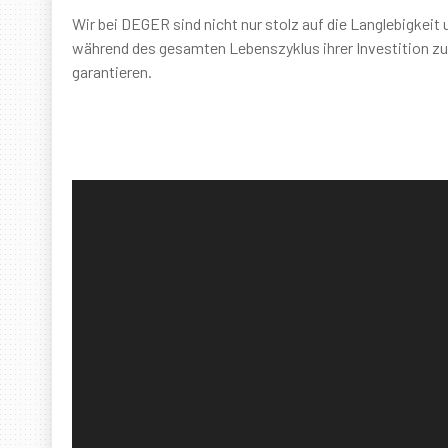
Wir bei DEGER sind nicht nur stolz auf die Langlebigke
während des gesamten Lebenszyklus ihrer Investition zur
garantieren.
Video
Player