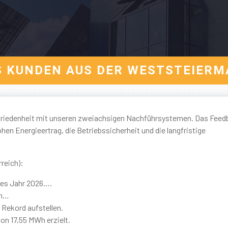
S KUNDEN AUS DER WESTSTEIERM
ufriedenheit mit unseren zweiachsigen Nachführsystemen. Das Feed
hen Energieertrag, die Betriebssicherheit und die langfristige
reich):
ues Jahr 2026….
en…
 Rekord aufstellen.
on 17,55 MWh erzielt.