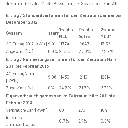
dokumentiert, der für die Bewegung der Solarmodule anfällt.
Ertrag / Standardverfahren für den Zeitraum Januar bis
Dezember 2012
1-achs
2-achs
2-achs
System
starr
MLD
Astro
MLD*
AC Ertrag 2012 [kWh]
9191
11774
12647
13132
Zugewinn [%]
0.0%
28.1%
37.6%
42.9%
Ertrag / Normierungsverfahren für den Zeitraum März
2011 bis Februar 2013
AC Ertrag/Jahr
9198
11436
12116
12614
[kWh]
Zugewinn [%]
0%
24.3%
31.7%
37.1%
Eigenverbrauch gemessen im Zeitraum März 2011 bis
Februar 2013
Verbrauch/Jahr[kWh]
80
273
104
in % des
0.7%
2.1%
0.8%
Jahresertrages