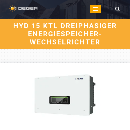
HYD 15 KTL DREIPHASIGER
ENERGIESPEICHER-
WECHSELRICHTER