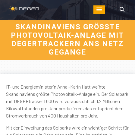
SKANDINAVIENS GRÖSSTE
PHOTOVOLTAIK-ANLAGE MIT
DEGERTRACKERN ANS NETZ
GEGANGE
IT- und Energieministerin Anna -Karin Hatt weihte
Skandinaviens größte Photovoltaik-Anlage ein. Der Solarpark
mit DEGERtracker D100 wird voraussichtlich 1,2 Millionen
Kilowattstunden pro Jahr produzieren, das entspricht dem
Stromverbrauch von 400 Haushalten pro Jahr.
Mit der Einweihung des Solparks wird ein wichtiger Schritt für
die Solarenergie in Schweden sein. Eine Investition in