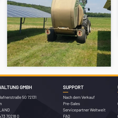
WALTUNG GMBH
SUPPORT
afnerstraße 50 72131
Nach dem Verkauf
n
Pre-Sales
LAND
Servicepartner Weltweit
473 70218 0
FAQ