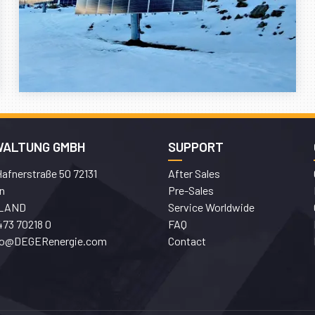
WALTUNG GMBH
SUPPORT
afnerstraße 50 72131
After Sales
n
Pre-Sales
LAND
Service Worldwide
473 70218 0
FAQ
fo@DEGERenergie.com
Contact