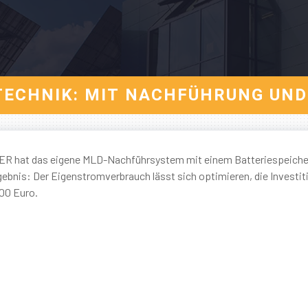
& TECHNIK: MIT NACHFÜHRUNG UND
GER hat das eigene MLD-Nachführsystem mit einem Batteriespeiche
nis: Der Eigenstromverbrauch lässt sich optimieren, die Investit
000 Euro.