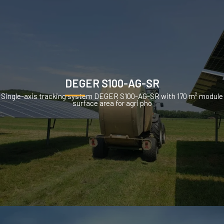
DEGER S100-AG-SR
Single-axis tracking system DEGER S100-AG-SR with 170 m² module
surface area for agri pho