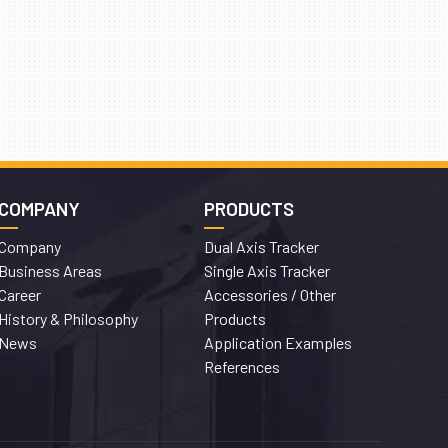
l mercato
s, creando
ionali
COMPANY
PRODUCTS
 bonus,
Company
Dual Axis Tracker
, con una
Business Areas
Single Axis Tracker
e questa
Career
Accessories / Other
History & Philosophy
Products
News
Application Examples
us,
References
 trend