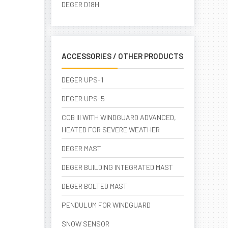
DEGER D18H
unto di
ACCESSORIES / OTHER PRODUCTS
consente
ette
DEGER UPS-1
DEGER UPS-5
rtive
CCB III WITH WINDGUARD ADVANCED,
HEATED FOR SEVERE WEATHER
erimentare
iati o
DEGER MAST
bonus
DEGER BUILDING INTEGRATED MAST
DEGER BOLTED MAST
i moderni
nibilità
PENDULUM FOR WINDGUARD
a seconda
SNOW SENSOR