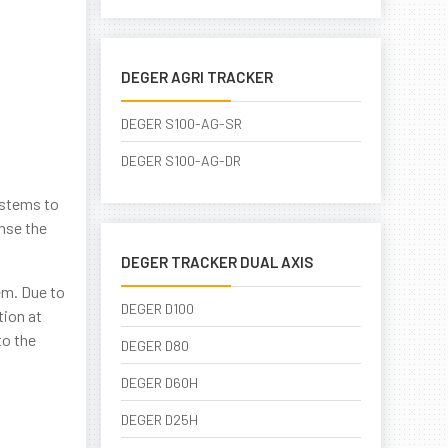
DEGER AGRI TRACKER
DEGER S100-AG-SR
DEGER S100-AG-DR
ystems to
ense the
DEGER TRACKER DUAL AXIS
em. Due to
DEGER D100
tion at
to the
DEGER D80
DEGER D60H
gie
DEGER D25H